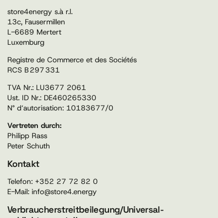
store4energy s.à r.l.
13c, Fausermillen
L-6689 Mertert
Luxemburg
Registre de Commerce et des Sociétés
RCS B 297 331
TVA Nr.: LU3677 2061
Ust. ID Nr.: DE460265330
N° d‘autorisation: 10183677/0
Vertreten durch:
Philipp Rass
Peter Schuth
Kontakt
Telefon: +352 27 72 82 0
E-Mail: info@store4.energy
Verbraucher­streit­beilegung/Universal­